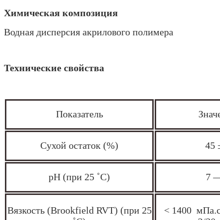
Химическая композиция
Водная дисперсия акрилового полимера
Технические свойства
Показатель
Знач
Сухой остаток (%)
45 
pH (при 25 ˚C)
7 
Вязкость (Brookfield RVT) (при 25
< 1400 мПа.