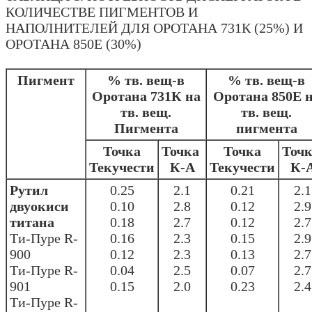
КОЛИЧЕСТВЕ ПИГМЕНТОВ И
НАПОЛНИТЕЛЕЙ ДЛЯ ОРОТАНА 731К (25%) И
ОРОТАНА 850Е (30%)
Пигмент
% тв. вещ-в
% тв. вещ-в
Оротана 731К на
Оротана 850Е 
тв. вещ.
тв. вещ.
Пигмента
пигмента
Точка
Точка
Точка
Точ
Текучести
К-А
Текучести
К-
Рутил
0.25
2.1
0.21
2.1
двуокиси
0.10
2.8
0.12
2.9
титана
0.18
2.7
0.12
2.7
Ти-Пуре R-
0.16
2.3
0.15
2.9
900
0.12
2.3
0.13
2.7
Ти-Пуре R-
0.04
2.5
0.07
2.7
901
0.15
2.0
0.23
2.4
Ти-Пуре R-