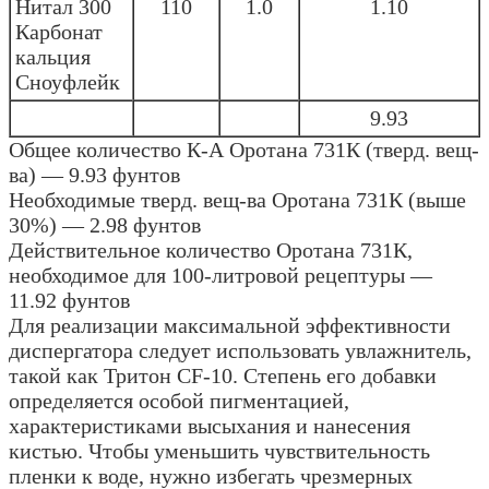
Нитал 300
110
1.0
1.10
Карбонат
кальция
Сноуфлейк
9.93
Общее количество К-А Оротана 731К (тверд. вещ-
ва) — 9.93 фунтов
Необходимые тверд. вещ-ва Оротана 731К (выше
30%) — 2.98 фунтов
Действительное количество Оротана 731К,
необходимое для 100-литровой рецептуры —
11.92 фунтов
Для реализации максимальной эффективности
диспергатора следует использовать увлажнитель,
такой как Тритон CF-10. Степень его добавки
определяется особой пигментацией,
характеристиками высыхания и нанесения
кистью. Чтобы уменьшить чувствительность
пленки к воде, нужно избегать чрезмерных