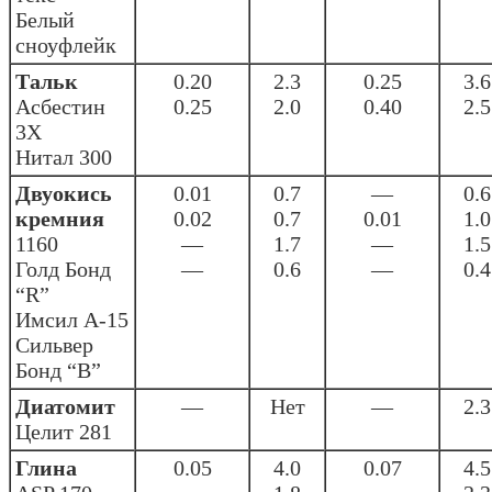
Белый
сноуфлейк
Тальк
0.20
2.3
0.25
3.6
Асбестин
0.25
2.0
0.40
2.5
3Х
Нитал 300
Двуокись
0.01
0.7
—
0.6
кремния
0.02
0.7
0.01
1.0
1160
—
1.7
—
1.5
Голд Бонд
—
0.6
—
0.4
“R”
Имсил А-15
Сильвер
Бонд “В”
Диатомит
—
Нет
—
2.3
Целит 281
Глина
0.05
4.0
0.07
4.5