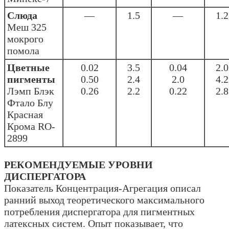
Слюда
—
1.5
—
1.2
Меш 325
мокрого
помола
Цветные
0.02
3.5
0.04
2.0
пигменты
0.50
2.4
2.0
4.2
Лэмп Блэк
0.26
2.2
0.22
2.8
Фтало Блу
Красная
Крома RO-
2899
РЕКОМЕНДУЕМЫЕ УРОВНИ
ДИСПЕРГАТОРА
Показатель Концентрация-Агрегация описал
ранний выход теоретического максимального
потребления диспергатора для пигментных
латексных систем. Опыт показывает, что