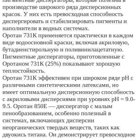
производстве широкого ряда дисперсионных
красок. У них есть превосходная способность
диспергировать и стабилизировать пигменты и
наполнители в водных системах.
Оротан 731К применяется практически в каждом
виде водоосновной краски, включая акриловую,
бутадиенстирольную и поливинилацетатную.
Пигментные диспергаторы, приготовленные с
Оротаном 731К (25%) показывают хорошую
теплостойкость.
Оротан 731К эффективен при широком ряде рН с
различными синтетическими латексами, но
имеет оптимальную дисперсионную способность
с акриловыми дисперсиями при уровнях рН = 9.0-
9.5. Оротан 850Е — диспергатор с малым
пенообразованием, особенно полезный в
системах, включающих дисперсии
неорганических твердых веществ, таких как
двуокись титана. Он демонстрирует превосходное