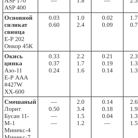
ASP 170
—
1.8
—
2.3
ASP 400
Основной
0.03
1.0
0.02
1.7
силикат
0.60
2.4
0.09
0.7
свинца
Е-Р 202
Онкор 45К
Окись
0.33
2.2
0.21
2.3
цинка
0.37
1.7
0.19
1.3
Азо-11
0.24
1.6
0.14
1.3
Е-Р ААА
#427W
ХХ-600
Смешаный
—
2.0
0.14
2.6
Лорит
0.50
3.4
0.18
1.9
Бусан 11-
—
1.5
0.04
1.3
М-1
—
1.2
—
1.5
Минекс-4
Минекс-7