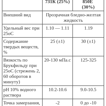
731К (25%)
850Е
(30%)
Внешний вид
Прозрачная бледно-желтая
жидкость
Удельный вес при
1.10 — 1.11
1.19
25оС
Содержание
25 (±1)
30 (±1)
твердых веществ,
%
Вязкость по
20-130 мПа.с
125-325
Брукфильду при
25оС (стрежень 2,
60 оборотов в
минуту)
рН 10% водного
10.2-10.6
9.0-10.5
раствора
Точка замерзания,
-2
0 до -10