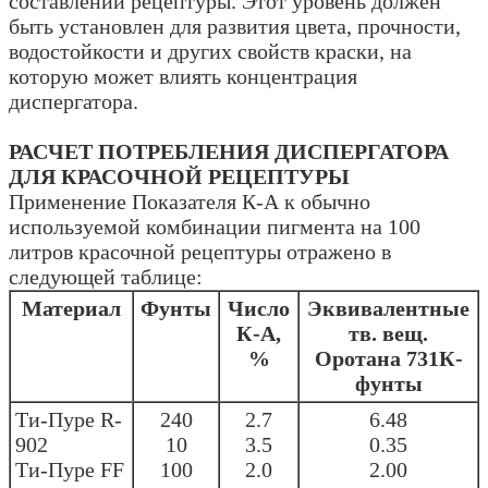
составлении рецептуры. Этот уровень должен
быть установлен для развития цвета, прочности,
водостойкости и других свойств краски, на
которую может влиять концентрация
диспергатора.
РАСЧЕТ ПОТРЕБЛЕНИЯ ДИСПЕРГАТОРА
ДЛЯ КРАСОЧНОЙ РЕЦЕПТУРЫ
Применение Показателя К-А к обычно
используемой комбинации пигмента на 100
литров красочной рецептуры отражено в
следующей таблице:
Материал
Фунты
Число
Эквивалентные
К-А,
тв. вещ.
%
Оротана 731К-
фунты
Ти-Пуре R-
240
2.7
6.48
902
10
3.5
0.35
Ти-Пуре FF
100
2.0
2.00