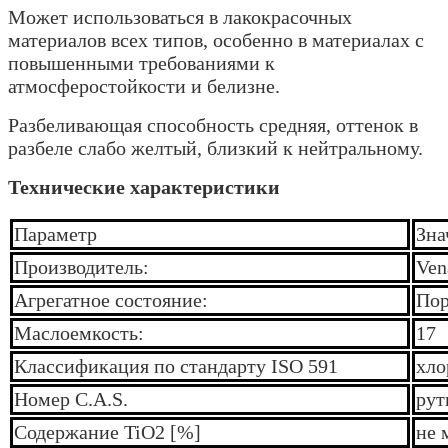
Может использоваться в лакокрасочных
материалов всех типов, особенно в материалах с
повышенными требованиями к
атмосферостойкости и белизне.
Разбеливающая способность средняя, оттенок в
разбеле слабо желтый, близкий к нейтральному.
Технические характеристики
Параметр
Зна
Производитель:
Ven
Агрегатное состояние:
По
Маслоемкость:
17
Классификация по стандарту ISO 591
хло
Номер C.A.S.
рут
Содержание TiO2 [%]
не 