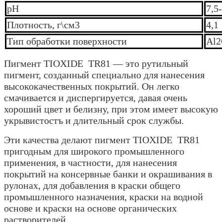
рН
7,5
Плотность, г\см3
4,1
Тип обработки поверхности
Al2
Пигмент TIOXIDE TR81 — это рутильный
пигмент, созданный специально для нанесения
высококачественных покрытий. Он легко
смачивается и диспергируется, давая очень
хороший цвет и белизну, при этом имеет высокую
укрывистостъ и длительный срок службы.
Эти качества делают пигмент TIOXIDE TR81
пригодным для широкого промышленного
применения, в частности, для нанесения
покрытий на консервные банки и окрашивания в
рулонах, для добавления в краски общего
промышленного назначения, краски на водной
основе и краски на основе органических
растворителей.