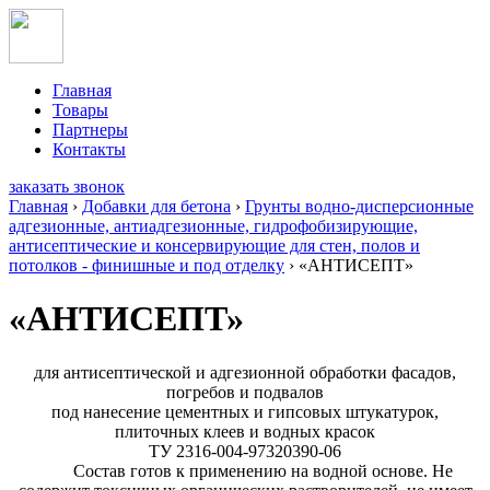
Главная
Товары
Партнеры
Контакты
заказать звонок
Главная
›
Добавки для бетона
›
Грунты водно-дисперсионные
адгезионные, антиадгезионные, гидрофобизирующие,
антисептические и консервирующие для стен, полов и
потолков - финишные и под отделку
›
«АНТИСЕПТ»
«АНТИСЕПТ»
для антисептической и адгезионной обработки фасадов,
погребов и подвалов
под нанесение цементных и гипсовых штукатурок,
плиточных клеев и водных красок
ТУ 2316-004-97320390-06
Состав готов к применению на водной основе. Не