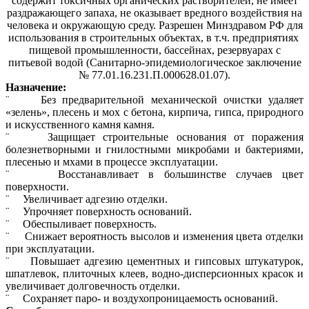
содержит токсичных органических растворителей, не имеет
раздражающего запаха, не оказывает вредного воздействия на
человека и окружающую среду. Разрешен Минздравом РФ для
использования в строительных объектах, в т.ч. предприятиях
пищевой промышленности, бассейнах, резервуарах с
питьевой водой (Санитарно-эпидемиологическое заключение
№ 77.01.16.231.П.000628.01.07).
Назначение:
¨ Без предварительной механической очистки удаляет
«зелень», плесень и мох с бетона, кирпича, гипса, природного
и искусственного камня камня.
¨ Защищает строительные основания от поражения
болезнетворными и гнилостными микробами и бактериями,
плесенью и мхами в процессе эксплуатации.
¨ Восстанавливает в большинстве случаев цвет
поверхности.
¨ Увеличивает адгезию отделки.
¨ Упрочняет поверхность оснований.
¨ Обеспыливает поверхность.
¨ Снижает вероятность высолов и изменения цвета отделки
при эксплуатации.
¨ Повышает адгезию цементных и гипсовых штукатурок,
шпатлевок, плиточных клеев, водно-дисперсионных красок и
увеличивает долговечность отделки.
¨ Сохраняет паро- и воздухопроницаемость оснований.