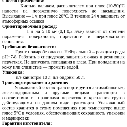
Способ применения:
Кистью, валиком, распылителем при плюс (10-50)°С
нанести на пораженную поверхность до насыщения.
Высыхание — 1 ч при плюс 20°С. В течение 24 ч защищать от
атмосферных осадков.
Ориентировочный расход:
1 л на 5-10 м² (0,1-0,2 л/м²) зависит от степени
поражения поверхности, пористости и шероховатости
основания.
Требования безопасности:
Грунт пожаробезопасен. Нейтральный – реакция среды
рН=7-8. Работать в спецодежде, защитных очках и резиновых
перчатках. Не допускать попадания в глаза. При попадании на
кожу или слизистые — промыть водой.
Упаковка:
п/э канистры 10 л, п/э бидоны 50 л.
Транспортирование и хранение:
Упакованный состав транспортируется автомобильным,
железнодорожным и другими видами транспорта в
соответствии с правилами перевозок и крепления грузов
действующими на данном виде транспорта. Упакованный
состав хранится в сухих помещениях при температуре выше
плюс 5°С в условиях, обеспечивающих сохранность упаковки
и маркировки.
Гарантии изготовителя: