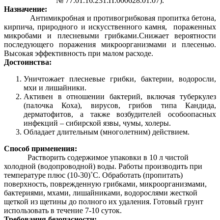
№ 77.01.16.231.П.000628.01.07).
Назначение:
Антимикробная и противогрибковая пропитка бетона,
кирпича, природного и искусственного камня, пораженных
микробами и плесневыми грибками.Снижает вероятности
последующего поражения микроорганизмами и плесенью.
Высокая эффективность при малом расходе.
Достоинства:
Уничтожает плесневые грибки, бактерии, водоросли,
мхи и лишайники.
Активен в отношении бактерий, включая туберкулез
(палочка Коха), вирусов, грибов типа Кандида,
дерматофитов, а также возбудителей особоопасных
инфекций – сибирской язвы, чумы, холеры.
Обладает длительным (многолетним) действием.
Способ применения:
Растворить содержимое упаковки в 10 л чистой
холодной (водопроводной) воды. Работы производить при
температуре плюс (10-30)˚С. Обработать (пропитать)
поверхность, поврежденную грибками, микроорганизмами,
бактериями, мхами, лишайниками, водорослями жесткой
щеткой из щетины до полного их удаления. Готовый грунт
использовать в течение 7-10 суток.
Требования безопасности: