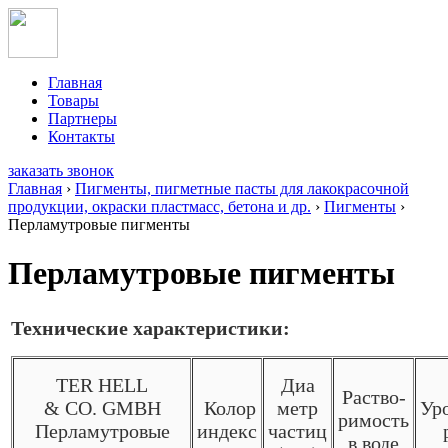
Главная
Товары
Партнеры
Контакты
заказать звонок
Главная
›
Пигменты, пигметные пасты для лакокрасочной
продукции, окраски пластмасс, бетона и др.
›
Пигменты
›
Перламутровые пигменты
Перламутровые пигменты
Технические характеристики:
TER HELL
Диа
Раство-
& CO. GMBH
Колор
метр
Ур
римость
Перламутровые
индекс
частиц
в воде