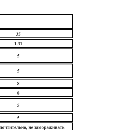
3
5
1.
31
5
5
8
8
5
5
едпочтительно, не замораживать