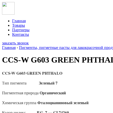
Главная
Товары
Партнеры
Контакты
заказать звонок
Главная
›
Пигменты, пигметные пасты для лакокрасочной продук
CCS-W G603 GREEN PHTHA
CCS-W
G
603
GREEN PHTHALO
Зеленый 7
Тип пигмента
Органический
Пигментная природа
Фталоцианиновый зеленый
Химическая группа
P
.
G
.
7 —
CI
74260
Колор индекс