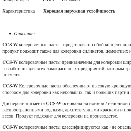
Хорошая наружная устойчивость
Характеристика
Описание
:
CCS
-W
колеровочные пасты представляют собой концентриров
продукт подходит также для колеровки силикатов, цементных и
CCS
-W
колеровочные пасты предназначены для колеровки шир
разработаны для всех лакокрасочных предприятий, которым тр
пигменты.
CCS
-W
Колеровочные пасты обеспечивают высокую кроющую с
способом для колеровки как небольших, так и больших партий
CCS
-W
Дисперсии пигмента
основаны на ионной / неионной с
распространенными водными, архитектурными красками и покр
весов. Продукт подходит для колеровки на производстве.
CCS
-W
колеровочные пасты классифицируются как «не опасны