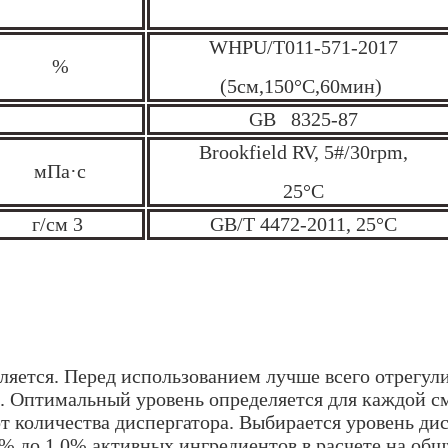
WHPU/T011-571-2017
%
(5см,150°C,60мин)
GB 8325-87
Brookfield RV, 5#/30rpm,
мПа·с
25°C
г/см 3
GB/T 4472-2011, 25°C
ляется. Перед использованием лучше всего отрегул
а. Оптимальный уровень определяется для каждой 
от количества диспергатора. Выбирается уровень д
,1% до 1,0% активных ингредиентов в расчете на об