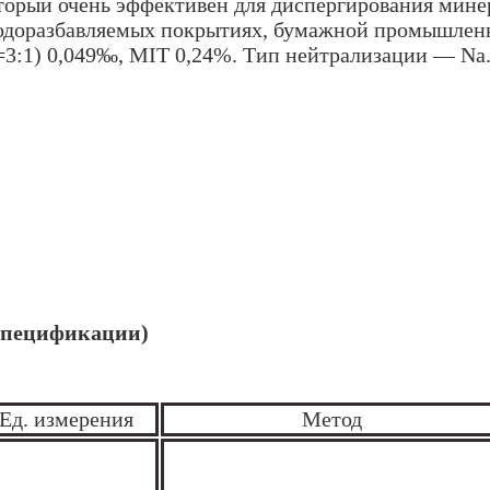
оторый очень эффективен для диспергирования мин
водоразбавляемых покрытиях, бумажной промышленно
=3:1) 0,049‰, MIT 0,24%. Тип нейтрализации — Na
 спецификации)
Ед. измерения
Метод