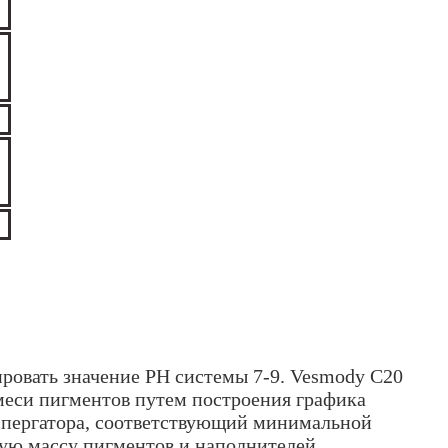
ировать значение PH системы 7-9. Vesmody C20
смеси пигментов путем построения графика
испергатора, соответствующий минимальной
щую массу пигментов и наполнителей.