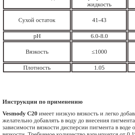
жидкость
Сухой остаток
41-43
pH
6.0-8.0
Вязкость
≤1000
Плотность
1.05
Инструкции по применению
Vesmody C20
имеет низкую вязкость и легко добав
желательно добавлять в воду до внесения пигмент
зависимости вязкости дисперсии пигмента в воде 
вязкости. Требуемое количество варьируется от 0