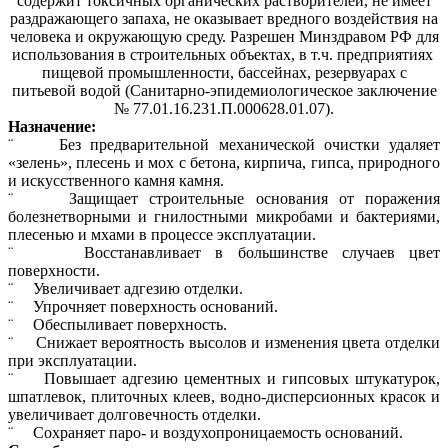
содержит токсичных органических растворителей, не имеет
раздражающего запаха, не оказывает вредного воздействия на
человека и окружающую среду. Разрешен Минздравом РФ для
использования в строительных объектах, в т.ч. предприятиях
пищевой промышленности, бассейнах, резервуарах с
питьевой водой (Санитарно-эпидемиологическое заключение
№ 77.01.16.231.П.000628.01.07).
Назначение:
¨ Без предварительной механической очистки удаляет
«зелень», плесень и мох с бетона, кирпича, гипса, природного
и искусственного камня камня.
¨ Защищает строительные основания от поражения
болезнетворными и гнилостными микробами и бактериями,
плесенью и мхами в процессе эксплуатации.
¨ Восстанавливает в большинстве случаев цвет
поверхности.
¨ Увеличивает адгезию отделки.
¨ Упрочняет поверхность оснований.
¨ Обеспыливает поверхность.
¨ Снижает вероятность высолов и изменения цвета отделки
при эксплуатации.
¨ Повышает адгезию цементных и гипсовых штукатурок,
шпатлевок, плиточных клеев, водно-дисперсионных красок и
увеличивает долговечность отделки.
¨ Сохраняет паро- и воздухопроницаемость оснований.