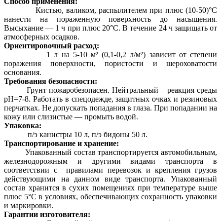
Способ применения:
Кистью, валиком, распылителем при плюс (10-50)°С
нанести на пораженную поверхность до насыщения.
Высыхание — 1 ч при плюс 20°С. В течение 24 ч защищать от
атмосферных осадков.
Ориентировочный расход:
1 л на 5-10 м² (0,1-0,2 л/м²) зависит от степени
поражения поверхности, пористости и шероховатости
основания.
Требования безопасности:
Грунт пожаробезопасен. Нейтральный – реакция среды
рН=7-8. Работать в спецодежде, защитных очках и резиновых
перчатках. Не допускать попадания в глаза. При попадании на
кожу или слизистые — промыть водой.
Упаковка:
п/э канистры 10 л, п/э бидоны 50 л.
Транспортирование и хранение:
Упакованный состав транспортируется автомобильным,
железнодорожным и другими видами транспорта в
соответствии с правилами перевозок и крепления грузов
действующими на данном виде транспорта. Упакованный
состав хранится в сухих помещениях при температуре выше
плюс 5°С в условиях, обеспечивающих сохранность упаковки
и маркировки.
Гарантии изготовителя: