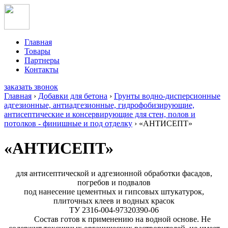
Главная
Товары
Партнеры
Контакты
заказать звонок
Главная
›
Добавки для бетона
›
Грунты водно-дисперсионные
адгезионные, антиадгезионные, гидрофобизирующие,
антисептические и консервирующие для стен, полов и
потолков - финишные и под отделку
›
«АНТИСЕПТ»
«АНТИСЕПТ»
для антисептической и адгезионной обработки фасадов,
погребов и подвалов
под нанесение цементных и гипсовых штукатурок,
плиточных клеев и водных красок
ТУ 2316-004-97320390-06
Состав готов к применению на водной основе. Не