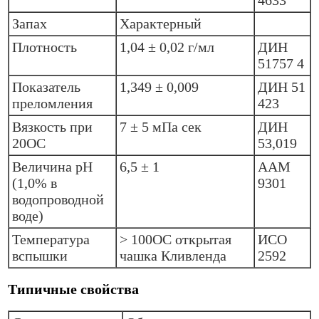
Запах
Характерный
Плотность
1,04 ± 0,02 г/мл
ДИН
51757 4
Показатель
1,349 ± 0,009
ДИН 51
преломления
423
Вязкость при
7 ± 5 мПа сек
ДИН
20ОС
53,019
Величина pH
6,5 ± 1
ААМ
(1,0% в
9301
водопроводной
воде)
Температура
> 100OC открытая
ИСО
вспышки
чашка Кливленда
2592
Типичные свойства