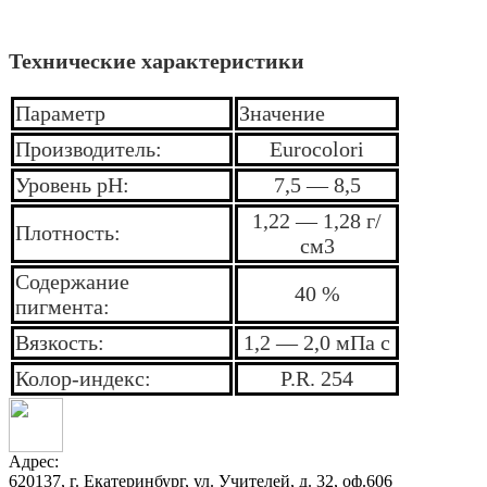
Технические характеристики
Параметр
Значение
Производитель:
Eurocolori
Уровень pH:
7,5 — 8,5
1,22 — 1,28 г/
Плотность:
см3
Содержание
40 %
пигмента:
Вязкость:
1,2 — 2,0 мПа с
Колор-индекс:
P.R. 254
Адрес:
620137, г. Екатеринбург, ул. Учителей, д. 32, оф.606