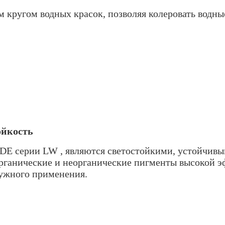
 кругом водных красок, позволяя колеровать водны
ойкость
E серии LW , являются светостойкими, устойчивы
ганические и неорганические пигменты высокой эф
ружного применения.