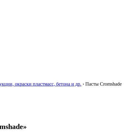
ции, окраски пластмасс, бетона и др.
›
Пасты Cromshade
omshade»